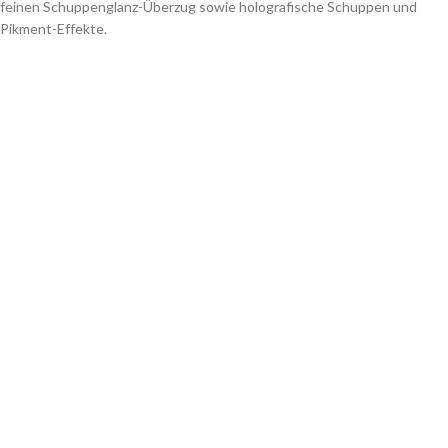
feinen Schuppenglanz-Überzug sowie holografische Schuppen und
Pikment-Effekte.
Je nach Dekor sind diese Forellenköder per Hand bemalt und foliert,
wodurch selbst kleinste Details sichtbar werden. Außerdem besitzen