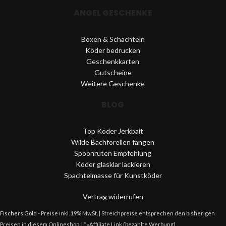
ANGEL GESCHENKE
Boxen & Schachteln
Köder bedrucken
Geschenkkarten
Gutscheine
Weitere Geschenke
BLOG
Top Köder Jerkbait
Wilde Bachforellen fangen
Spoonruten Empfehlung
Köder glasklar lackieren
Spachtelmasse für Kunstköder
Vertrag widerrufen
Fischers Gold
- Preise inkl. 19% MwSt. | Streichpreise entsprechen den bisherigen
Preisen in diesem Onlineshop. | *=Affiliate Link (bezahlte Werbung)