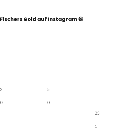
Fischers Gold auf Instagram 😁
2
5
0
0
25
1