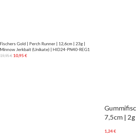
Fischers Gold | Perch Runner | 12,6cm | 23g |
Minnow Jerkbait (Unikate) | HID24-PN40-REG1
10,95
€
19,95
€
Gummifisch
7,5cm | 2
1,24
€