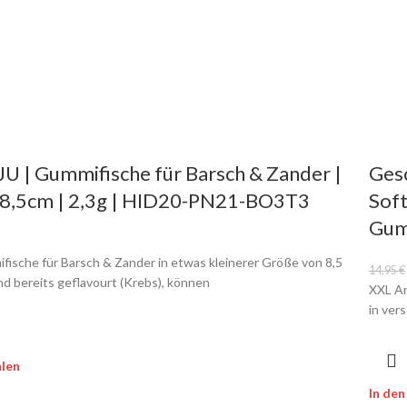
| Gummifische für Barsch & Zander |
Gesc
| 8,5cm | 2,3g | HID20-PN21-BO3T3
Soft
Gum
fische für Barsch & Zander in etwas kleinerer Größe von 8,5
14,95
€
nd bereits geflavourt (Krebs), können
XXL An
in ver
len
In de