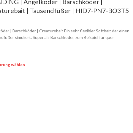
DING | Angelköder | Barschköder |
aturebait | Tausendfüßer | HID7-PN7-BO3T5
öder | Barschköder | Creaturebait Ein sehr flexibler Softbait der einen
dfüßer simuliert. Super als Barschköder, zum Beispiel für quer
hrung wählen