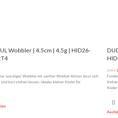
L Wobbler | 4.5cm | 4,5g | HID26-
DUDU
2T4
HID
3,95
€
er speckiger Wobbler mit sanfter Wobbel-Aktion, lässt sich
Forell
und kurz stehen lassen. Idealer kleiner Köder für
freihä
Köder
len
Ausfü