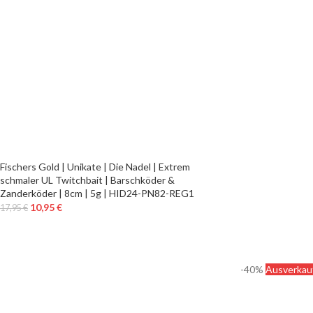
Fischers Gold | Unikate | Die Nadel | Extrem
schmaler UL Twitchbait | Barschköder &
Zanderköder | 8cm | 5g | HID24-PN82-REG1
10,95
€
17,95
€
-40%
Ausverkau