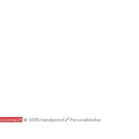
Ausverkauft
💎 100% Handgestylt
🖊️ Personalisierbar