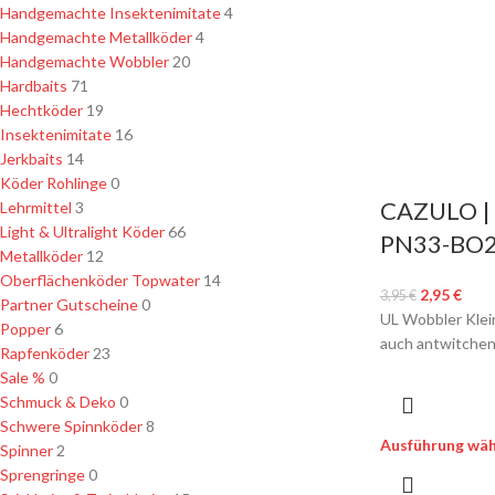
Handgemachte Insektenimitate
4
Handgemachte Metallköder
4
Handgemachte Wobbler
20
Hardbaits
71
Hechtköder
19
Insektenimitate
16
Jerkbaits
14
Köder Rohlinge
0
CAZULO | U
Lehrmittel
3
Light & Ultralight Köder
66
PN33-BO
Metallköder
12
Oberflächenköder Topwater
14
2,95
€
3,95
€
Partner Gutscheine
0
UL Wobbler Klein
Popper
6
auch antwitchen 
Rapfenköder
23
Sale %
0
Schmuck & Deko
0
Schwere Spinnköder
8
Ausführung wäh
Spinner
2
Sprengringe
0