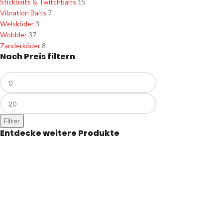
Stickbaits & Twitchbaits
15
Vibration Baits
7
Welsköder
3
Wobbler
37
Zanderköder
8
Nach Preis filtern
Filter
Entdecke weitere Produkte