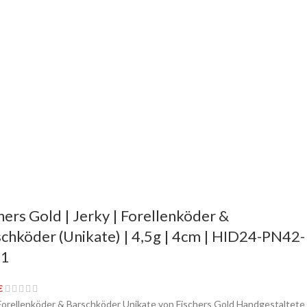
hers Gold | Jerky | Forellenköder &
chköder (Unikate) | 4,5g | 4cm | HID24-PN42-
1
€
orellenköder & Barschköder Unikate von Fischers Gold Handgestaltete