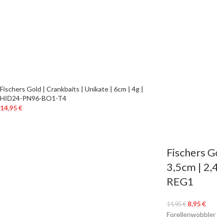
Fischers Gold | Crankbaits | Unikate | 6cm | 4g |
HID24-PN96-BO1-T4
14,95
€
Fischers G
3,5cm | 2,
REG1
8,95
€
14,95
€
Forellenwobbler