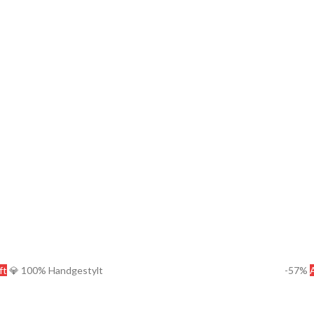
ft
💎 100% Handgestylt
-57%