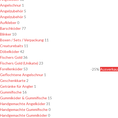
Angelschnur
1
Angelzubehör
5
Angelzubehör
5
Aufkleber
0
Barschköder
77
Blinker
10
Boxen / Sets / Verpackung
11
Creaturebaits
11
Döbelköder
42
Fischers Gold
36
Fischers Gold (Unikate)
23
Forellenköder
53
-25%
Ausverkau
Geflochtene Angelschnur
1
Geschenkkarte
2
Getränke für Angler
1
Gummifische
16
Gummiköder & Gummifische
15
Handgemachte Angelköder
31
Handgemachte Gummifische
0
Handgemachte Gummiköder
0