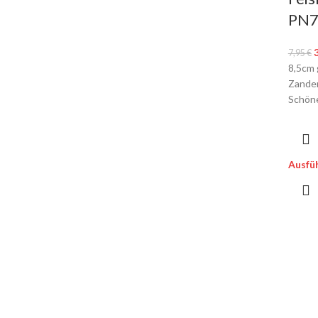
PN7
7,95
€
8,5cm 
Zander
Schön
Ausfü