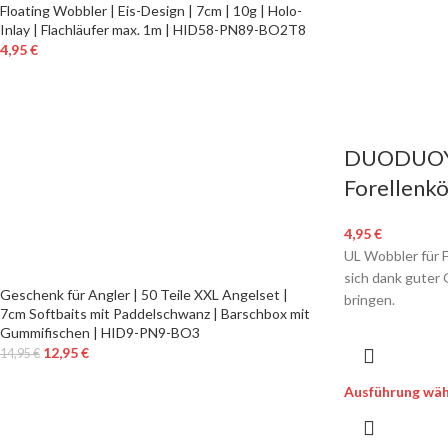
Floating Wobbler | Eis-Design | 7cm | 10g | Holo-
Inlay | Flachläufer max. 1m | HID58-PN89-BO2T8
4,95
€
DUODUOYU 
Forellenk
4,95
€
UL Wobbler für F
sich dank guter
Geschenk für Angler | 50 Teile XXL Angelset |
bringen.
7cm Softbaits mit Paddelschwanz | Barschbox mit
Gummifischen | HID9-PN9-BO3
12,95
€
14,95
€
Ausführung wäh