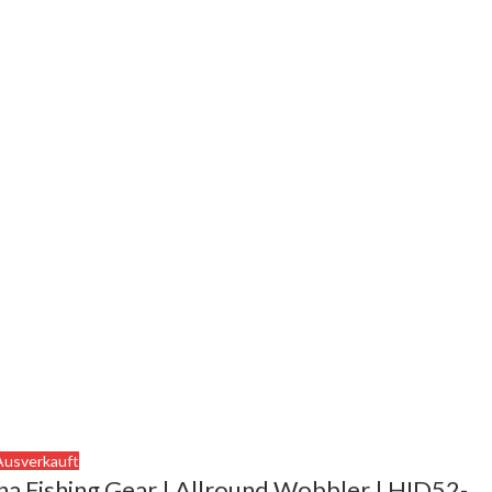
Ausverkauft
ha Fishing Gear | Allround Wobbler | HID52-