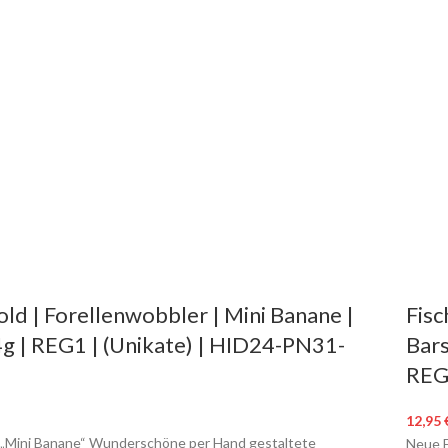
old | Forellenwobbler | Mini Banane |
Fisc
4g | REG1 | (Unikate) | HID24-PN31-
Bars
REG
12,95
 „Mini Banane“ Wunderschöne per Hand gestaltete
Neue F