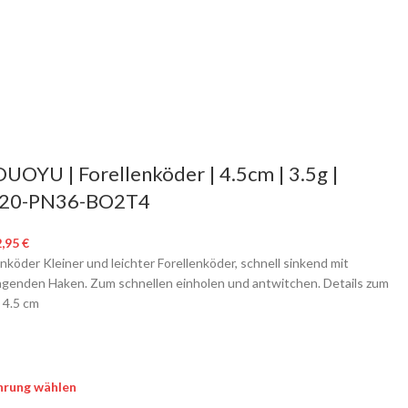
OYU | Forellenköder | 4.5cm | 3.5g |
20-PN36-BO2T4
2,95
€
enköder Kleiner und leichter Forellenköder, schnell sinkend mit
ngenden Haken. Zum schnellen einholen und antwitchen. Details zum
 4.5 cm
hrung wählen