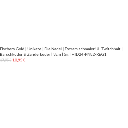
Fischers Gold | Unikate | Die Nadel | Extrem schmaler UL Twitchbait |
Barschköder & Zanderköder | 8cm | 5g | HID24-PN82-REG1
10,95
€
17,95
€