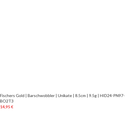
Fischers Gold | Barschwobbler | Unikate | 8.5cm | 9.5g | HID24-PN97-
BO2T3
14,95
€