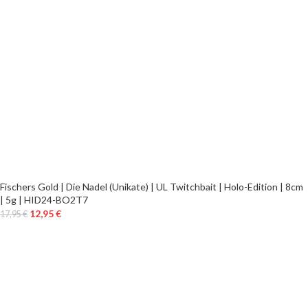
Fischers Gold | Die Nadel (Unikate) | UL Twitchbait | Holo-Edition | 8cm
| 5g | HID24-BO2T7
12,95
€
17,95
€