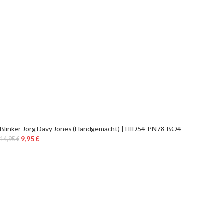
Blinker Jörg Davy Jones (Handgemacht) | HID54-PN78-BO4
9,95
€
14,95
€