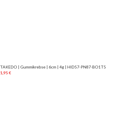
TAKEDO | Gummikrebse | 6cm | 4g | HID57-PN87-BO1T5
1,95
€