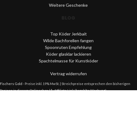
Weitere Geschenke
BLOG
Top Köder Jerkbait
Wilde Bachforellen fangen
Spoonruten Empfehlung
Köder glasklar lackieren
Spachtelmasse für Kunstköder
Vertrag widerrufen
Fischers Gold
- Preise inkl. 19% MwSt. | Streichpreise entsprechen den bisherigen
Preisen in diesem Onlineshop. | *=Affiliate Link (bezahlte Werbung)