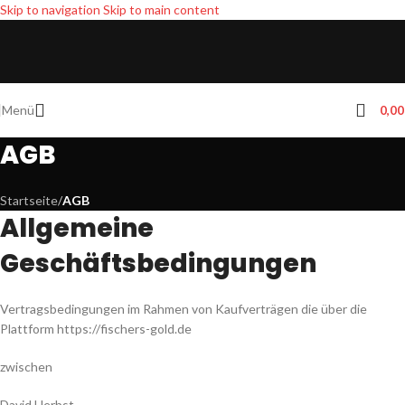
Skip to navigation
Skip to main content
Menü
0,0
AGB
Startseite
/
AGB
Allgemeine
Geschäftsbedingungen
Vertragsbedingungen im Rahmen von Kaufverträgen die über die
Plattform https://fischers-gold.de
zwischen
David Herbst