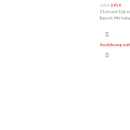
3,95
€
4,95
€
11cm und 12g sc
Barsch. Mit holo
Ausführung wäh