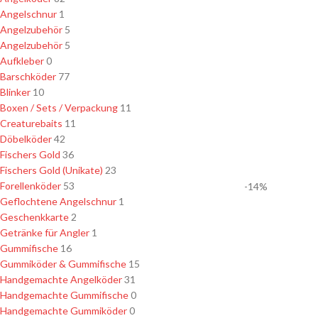
Angelschnur
1
Angelzubehör
5
Angelzubehör
5
Aufkleber
0
Barschköder
77
Blinker
10
Boxen / Sets / Verpackung
11
Creaturebaits
11
Döbelköder
42
Fischers Gold
36
Fischers Gold (Unikate)
23
Forellenköder
53
-14%
Geflochtene Angelschnur
1
Geschenkkarte
2
Getränke für Angler
1
Gummifische
16
Gummiköder & Gummifische
15
Handgemachte Angelköder
31
Handgemachte Gummifische
0
Handgemachte Gummiköder
0