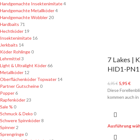
Handgemachte Insektenimitate
4
Handgemachte Metallköder
4
Handgemachte Wobbler
20
Hardbaits
71
Hechtköder
19
Insektenimitate
16
Jerkbaits
14
Köder Rohlinge
0
7 Lakes | K
Lehrmittel
3
Light & Ultralight Köder
66
HID1-PN1
Metallköder
12
Oberflächenköder Topwater
14
5,95
€
6,95
€
Partner Gutscheine
0
Diese Forellenbl
Popper
6
kommen auch in e
Rapfenköder
23
Sale %
0
Schmuck & Deko
0
Schwere Spinnköder
8
Ausführung wäh
Spinner
2
Sprengringe
0