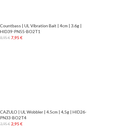
Countbass | UL Vibration Bait | 4cm | 3.6g |
HID39-PN55-BO2T1
7,95
€
8,95
€
CAZULO | UL Wobbler | 4.5cm | 4,5g | HID26-
PN33-BO2T4
2,95
€
3,95
€