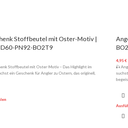
enk Stoffbeutel mit Oster-Motiv |
Ang
HID60-PN92-BO2T9
BO2
4,95
€
enk Stoffbeutel mit Oster-Motiv – Das Highlight im
🎣 Ang
hst ein Geschenk für Angler zu Ostern, das originell,
suchst
begeis
len
Ausfü