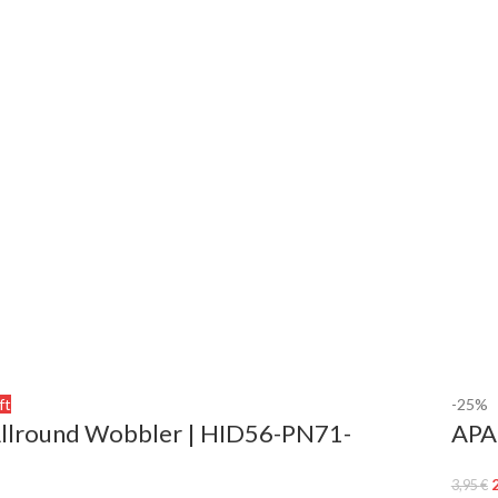
ft
-25%
Allround Wobbler | HID56-PN71-
APA
3,95
€