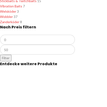
Stickbaits & Twitchbaits
15
Vibration Baits
7
Welsköder
3
Wobbler
37
Zanderköder
8
Nach Preis filtern
Filter
Entdecke weitere Produkte