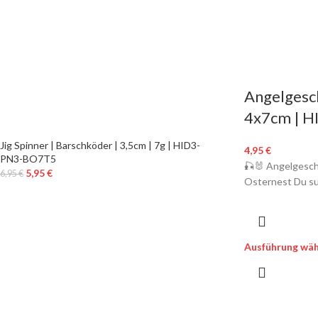
Angelgesch
4x7cm | 
Jig Spinner | Barschköder | 3,5cm | 7g | HID3-
4,95
€
PN3-BO7T5
🎣🐰 Angelgesch
5,95
€
6,95
€
Osternest Du suc
Ausführung wäh