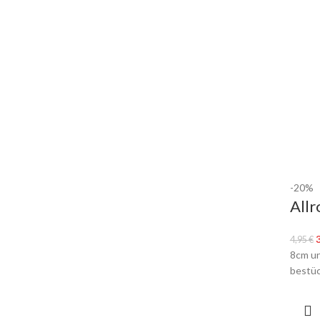
-20%
All
4,95
€
8cm un
bestüc