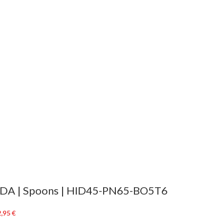
DA | Spoons | HID45-PN65-BO5T6
2,95
€