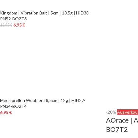
Kingdom | Vibration Bait | 5cm | 10.5g | HID38-
PN52-BO2T3
6,95
€
12,95
€
Meerforellen Wobbler | 8,5cm | 12g | HID27-
PN34-BO2T4
-20%
Ausverkau
6,95
€
AOrace | 
BO7T2