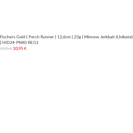
Fischers Gold | Perch Runner | 12,6cm | 23g | Minnow Jerkbait (Unikate)
| HID24-PN40-REG1
10,95
€
19,95
€