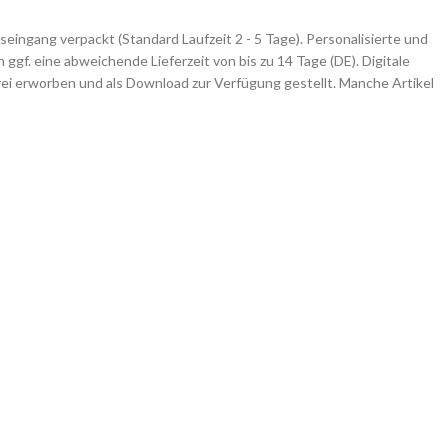
eingang verpackt (Standard Laufzeit 2 - 5 Tage). Personalisierte und
gf. eine abweichende Lieferzeit von bis zu 14 Tage (DE). Digitale
i erworben und als Download zur Verfügung gestellt. Manche Artikel
lt verpackt und/oder ohne Umverpackung. Dowloads stehen direkt
ügung.
ngel Gutscheine & Karten
,
Fischers Gold
,
Geschenk für Angler
,
Geschenke für Angler
,
Gutscheine für Angler
,
in Angler