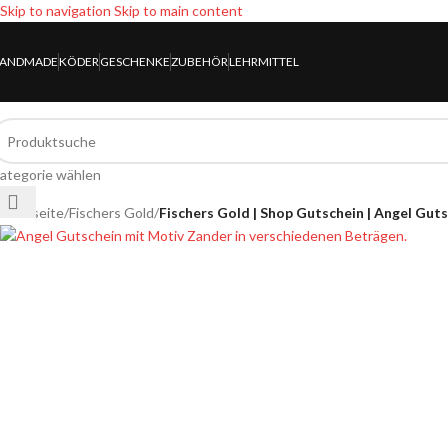
Skip to navigation
Skip to main content
ANDMADE
KÖDER
GESCHENKE
ZUBEHÖR
LEHRMITTEL
ategorie wählen
Startseite
/
Fischers Gold
/
Fischers Gold | Shop Gutschein | Angel Guts