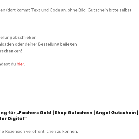
n (dort kommt Text und Code an, ohne Bild, Gutschein bitte selbst
ellung abschließen
oaden oder deiner Bestellung beilegen
erschenken!
indest du
hier
.
ng für „Fischers Gold | Shop Gutschein | Angel Gutschein |
er Digital“
ne Rezension veröffentlichen zu können.