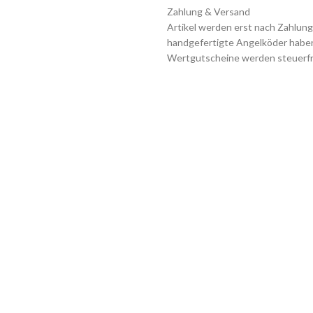
Zahlung & Versand
Artikel werden erst nach Zahlungs
handgefertigte Angelköder haben g
Wertgutscheine werden steuerfre
kommen umweltschonend gebünde
nach Zahungsabschluss zur Verf
Artikelnummer:
n. a.
Kategorien:
Angel Geschenke
,
A
Schlüsselworte:
Angelgeschenk
Rabatte für Angler
,
Shop gutsche
Follow: