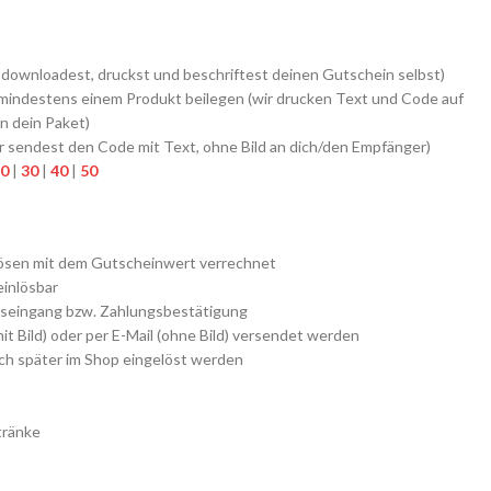
 downloadest, druckst und beschriftest deinen Gutschein selbst)
 mindestens einem Produkt beilegen (wir drucken Text und Code auf
n dein Paket)
r sendest den Code mit Text, ohne Bild an dich/den Empfänger)
0
|
30
|
40
|
50
ösen mit dem Gutscheinwert verrechnet
einlösbar
seingang bzw. Zahlungsbestätigung
t Bild) oder per E-Mail (ohne Bild) versendet werden
h später im Shop eingelöst werden
tränke