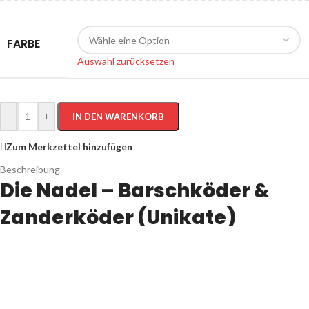
FARBE
Auswahl zurücksetzen
-
+
IN DEN WARENKORB
Zum Merkzettel hinzufügen
Beschreibung
Die Nadel – Barschköder &
Zanderköder (Unikate)
Der Wobbler „Die Nadel“ ist ein extrem schlanker, spritziger und
schnittiger Barsch- & Zanderköder. Liebervoll per Hand gestaltet, sind
diese Fischers Gold Unikate kleine leichte Schmuckstücke, mit denen
du wunderbar am leichten Gerät fischen kannst.