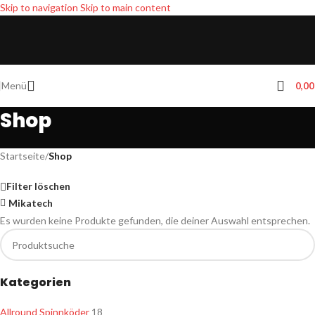
Skip to navigation
Skip to main content
Menü
0,0
Shop
Startseite
/
Shop
Filter löschen
Mikatech
Es wurden keine Produkte gefunden, die deiner Auswahl entsprechen.
Kategorien
Allround Spinnköder
18