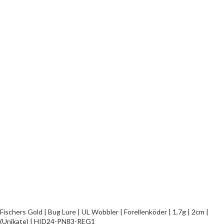
Fischers Gold | Bug Lure | UL Wobbler | Forellenköder | 1,7g | 2cm |
(Unikate) | HID24-PN83-REG1