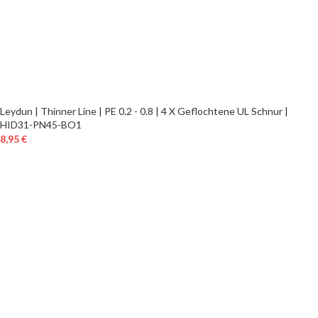
Leydun | Thinner Line | PE 0.2 - 0.8 | 4 X Geflochtene UL Schnur |
HID31-PN45-BO1
8,95
€