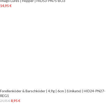
Imago Lures | Hopper | HID53-PN75-BO3
14,95
€
Forellenköder & Barschköder | 4,9g | 6cm | (Unikate) | HID24-PN27-
REG1
8,95
€
24,95
€