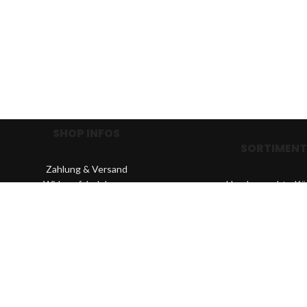
SHOP INFOS
SORTIMENT
Zahlung & Versand
Widerrufsbelehrung
Handgemachte Kö
Datenschutz
Leichte Angelköd
Hersteller & Händler
Allround Angelkö
Newsletter
Schwere Angelkö
AGB
Hardbaits
Kontakt
Softbaits
Impressum
Fischers Gold
- Preise inkl. 19% MwSt. | Streichpreise entsprechen den bisherigen Pre