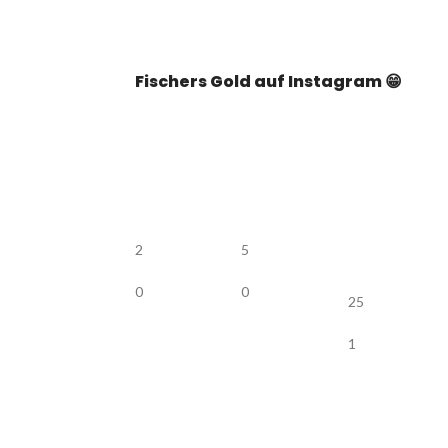
Fischers Gold auf Instagram 😁
2
5
0
0
25
1