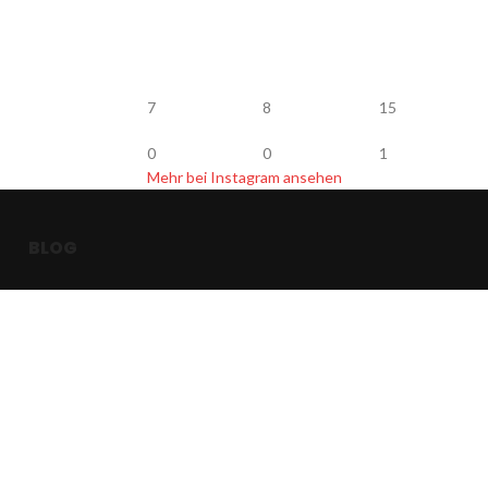
7
8
15
0
0
1
Mehr bei Instagram ansehen
BLOG
op Köder Jerkbait
Vertrag widerrufen
 Bachforellen fangen
onruten Empfehlung
r glasklar lackieren
elmasse für Kunstköder