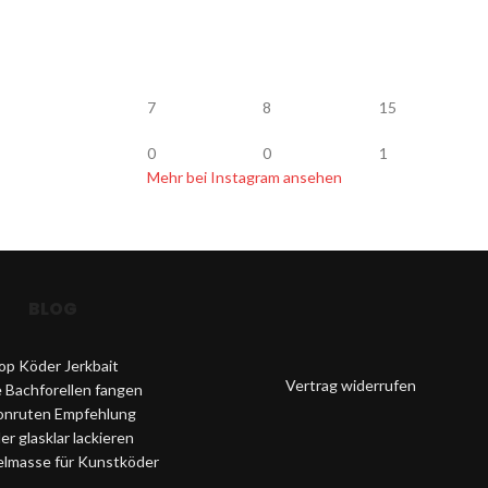
7
8
15
0
0
1
Mehr bei Instagram ansehen
BLOG
op Köder Jerkbait
Vertrag widerrufen
 Bachforellen fangen
onruten Empfehlung
r glasklar lackieren
elmasse für Kunstköder