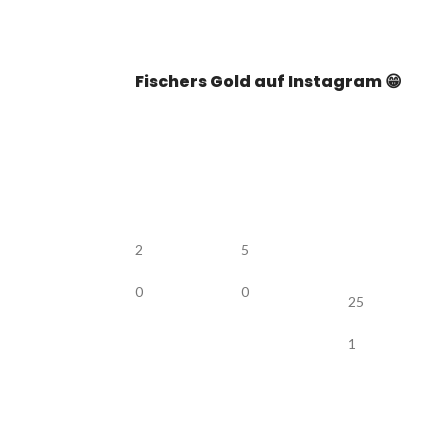
Fischers Gold auf Instagram 😁
2
5
0
0
25
1