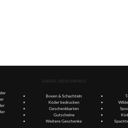
ANGEL GESCHENKE
der
Boxen & Schachteln
T
er
Köder bedrucken
Wilde
der
Geschenkkarten
Spo
der
Gutscheine
Köde
Weitere Geschenke
Spacht