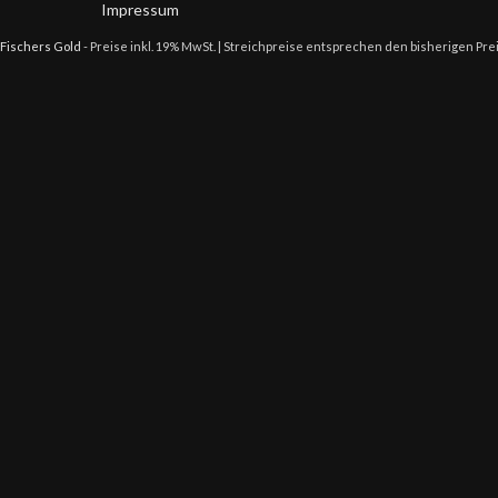
Impressum
Fischers Gold
- Preise inkl. 19% MwSt. | Streichpreise entsprechen den bisherigen Pre