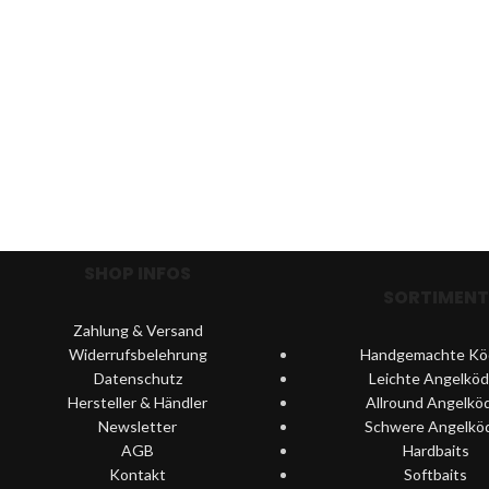
SHOP INFOS
SORTIMENT
Zahlung & Versand
Widerrufsbelehrung
Handgemachte Kö
Datenschutz
Leichte Angelköd
Hersteller & Händler
Allround Angelkö
Newsletter
Schwere Angelkö
AGB
Hardbaits
Kontakt
Softbaits