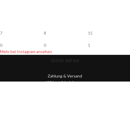
7
8
15
0
0
1
Mehr bei Instagram ansehen
SHOP INFOS
Zahlung & Versand
Widerrufsbelehrung
Datenschutz
Hersteller & Händler
Newsletter
AGB
Kontakt
Impressum