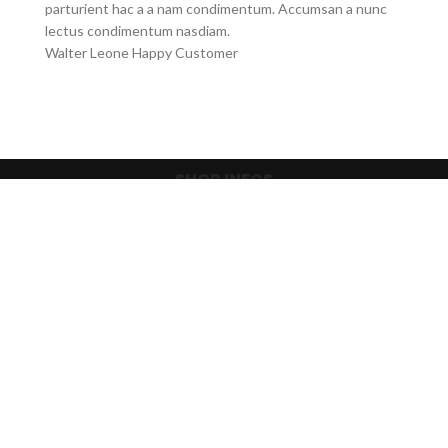
parturient hac a a nam condimentum. Accumsan a nunc
lectus condimentum nasdiam.
Walter Leone
Happy Customer
SHOP INFOS
Zahlung & Versand
Widerrufsbelehrung
Datenschutz
Hersteller & Händler
Newsletter
AGB
Kontakt
Impressum
SORTIMENT