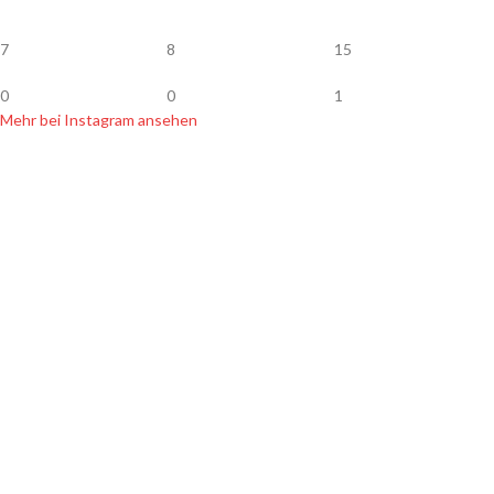
7
8
15
0
0
1
Mehr bei Instagram ansehen
SHOP INFOS
Zahlung & Versand
Widerrufsbelehrung
Datenschutz
Hersteller & Händler
Newsletter
AGB
Kontakt
Impressum
SORTIMENT
Handgemachte Köder