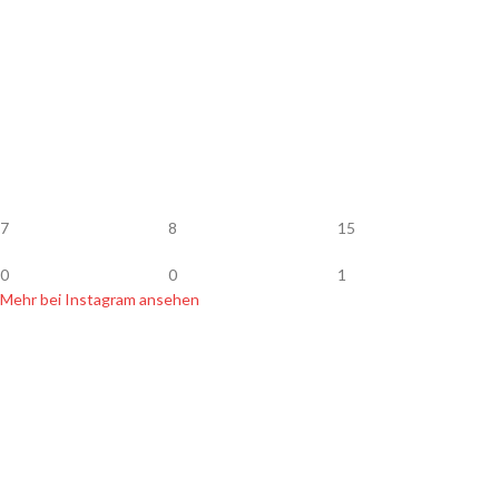
7
8
15
0
0
1
Mehr bei Instagram ansehen
SHOP INFOS
Zahlung & Versand
Widerrufsbelehrung
Datenschutz
Hersteller & Händler
Newsletter