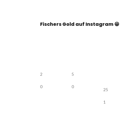
Fischers Gold auf Instagram 😁
2
5
0
0
25
1