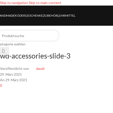
Skip to navigation
Skip to main content
ANDMADE
KÖDER
GESCHENKE
ZUBEHÖR
LEHRMITTEL
ategorie wählen
wd-accessories-slide-3
Veröffentlicht von
david
29. März 2021
An 29. März 2021
0