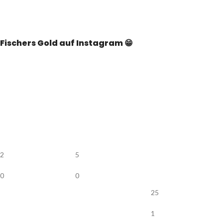
Fischers Gold auf Instagram 😁
2
5
0
0
25
1