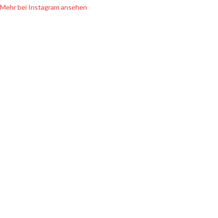
Mehr bei Instagram ansehen
SHOP INFOS
Zahlung & Versand
Widerrufsbelehrung
Datenschutz
Hersteller & Händler
Newsletter
AGB
Kontakt
Impressum
SORTIMENT
Handgemachte Köder
Leichte Angelköder
Allround Angelköder
Schwere Angelköder
Hardbaits