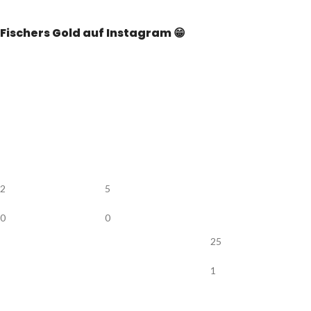
Fischers Gold auf Instagram 😁
2
5
0
0
25
1