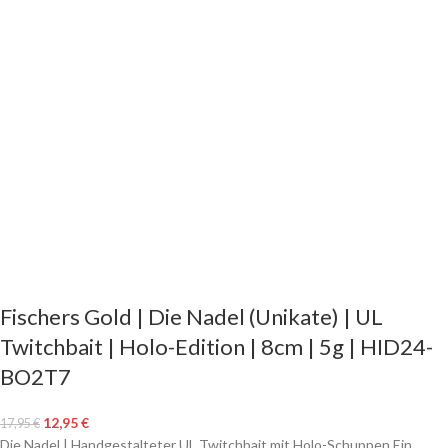
Fischers Gold | Die Nadel (Unikate) | UL
Twitchbait | Holo-Edition | 8cm | 5g | HID24-
BO2T7
12,95
€
17,95
€
Die Nadel | Handgestalteter UL Twitchbait mit Holo-Schuppen Ein