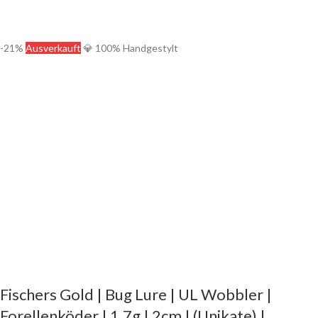
-21%
Ausverkauft
💎 100% Handgestylt
Fischers Gold | Bug Lure | UL Wobbler |
Forellenköder | 1,7g | 2cm | (Unikate) |