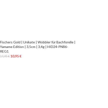
Fischers Gold | Unikate | Wobbler für Bachforelle |
Yamame Edition | 3,5cm | 3,4g | HID24-PN86-
REG1
10,95
€
14,95
€