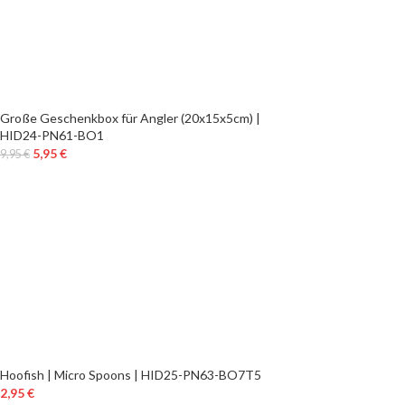
Große Geschenkbox für Angler (20x15x5cm) |
HID24-PN61-BO1
5,95
€
9,95
€
Hoofish | Micro Spoons | HID25-PN63-BO7T5
2,95
€