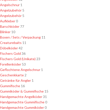
Angelschnur
1
Angelzubehör
5
Angelzubehör
5
Aufkleber
0
Barschköder
77
Blinker
10
Boxen / Sets / Verpackung
11
Creaturebaits
11
Döbelköder
42
Fischers Gold
36
Fischers Gold (Unikate)
23
Forellenköder
53
Geflochtene Angelschnur
1
Geschenkkarte
2
Getränke für Angler
1
Gummifische
16
Gummiköder & Gummifische
15
Handgemachte Angelköder
31
Handgemachte Gummifische
0
Handgemachte Gummiköder
0