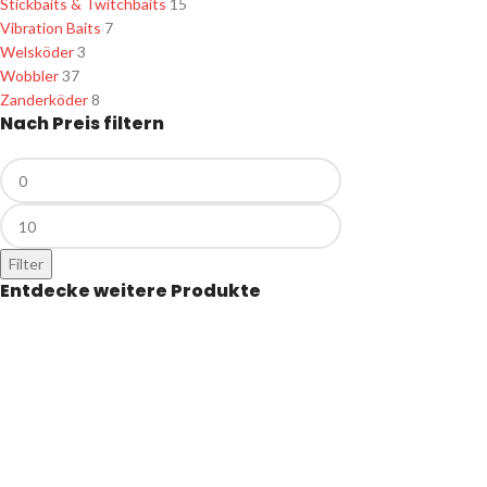
Stickbaits & Twitchbaits
15
Vibration Baits
7
Welsköder
3
Wobbler
37
Zanderköder
8
Nach Preis filtern
Filter
Entdecke weitere Produkte