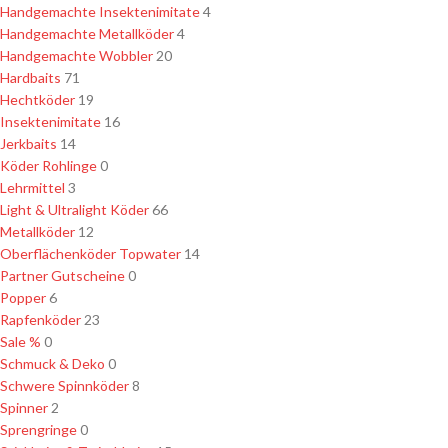
Handgemachte Insektenimitate
4
Handgemachte Metallköder
4
Handgemachte Wobbler
20
Hardbaits
71
Hechtköder
19
Insektenimitate
16
Jerkbaits
14
Köder Rohlinge
0
Lehrmittel
3
Light & Ultralight Köder
66
Metallköder
12
Oberflächenköder Topwater
14
Partner Gutscheine
0
Popper
6
Rapfenköder
23
Sale %
0
Schmuck & Deko
0
Schwere Spinnköder
8
Spinner
2
Sprengringe
0