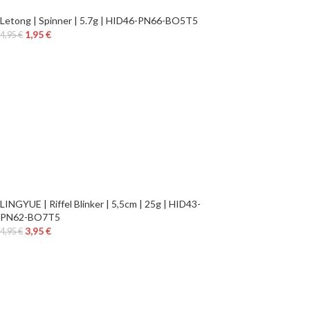
Letong | Spinner | 5.7g | HID46-PN66-BO5T5
1,95
€
4,95
€
LINGYUE | Riffel Blinker | 5,5cm | 25g | HID43-
PN62-BO7T5
3,95
€
4,95
€