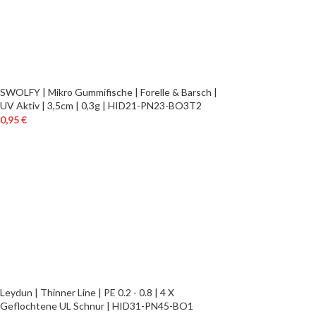
SWOLFY | Mikro Gummifische | Forelle & Barsch |
UV Aktiv | 3,5cm | 0,3g | HID21-PN23-BO3T2
0,95
€
Leydun | Thinner Line | PE 0.2 - 0.8 | 4 X
Geflochtene UL Schnur | HID31-PN45-BO1