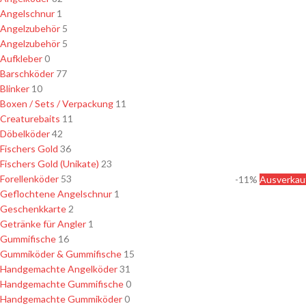
Angelschnur
1
Angelzubehör
5
Angelzubehör
5
Aufkleber
0
Barschköder
77
Blinker
10
Boxen / Sets / Verpackung
11
Creaturebaits
11
Döbelköder
42
Fischers Gold
36
Fischers Gold (Unikate)
23
Forellenköder
53
-11%
Ausverkau
Geflochtene Angelschnur
1
Geschenkkarte
2
Getränke für Angler
1
Gummifische
16
Gummiköder & Gummifische
15
Handgemachte Angelköder
31
Handgemachte Gummifische
0
Handgemachte Gummiköder
0