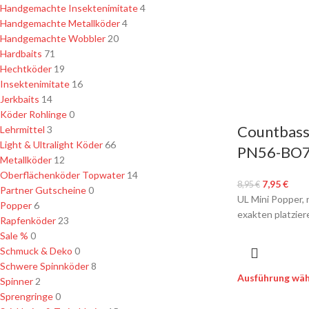
Handgemachte Insektenimitate
4
Handgemachte Metallköder
4
Handgemachte Wobbler
20
Hardbaits
71
Hechtköder
19
Insektenimitate
16
Jerkbaits
14
Köder Rohlinge
0
Countbass 
Lehrmittel
3
Light & Ultralight Köder
66
PN56-BO
Metallköder
12
Oberflächenköder Topwater
14
7,95
€
8,95
€
Partner Gutscheine
0
UL Mini Popper, n
Popper
6
exakten platziere
Rapfenköder
23
Sale %
0
Schmuck & Deko
0
Schwere Spinnköder
8
Ausführung wäh
Spinner
2
Sprengringe
0