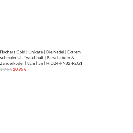
Fischers Gold | Unikate | Die Nadel | Extrem
schmaler UL Twitchbait | Barschköder &
Zanderköder | 8cm | 5g | HID24-PN82-REG1
10,95
€
17,95
€