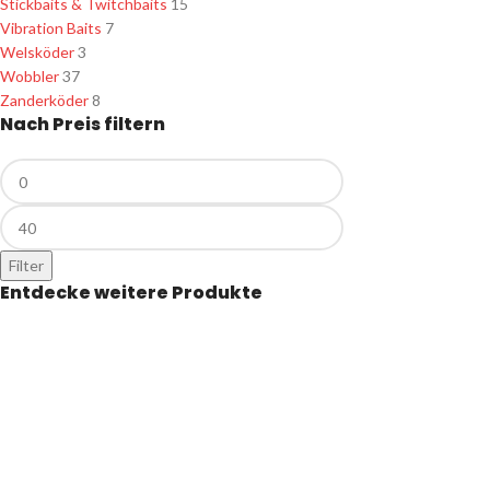
Stickbaits & Twitchbaits
15
Vibration Baits
7
Welsköder
3
Wobbler
37
Zanderköder
8
Nach Preis filtern
Filter
Entdecke weitere Produkte