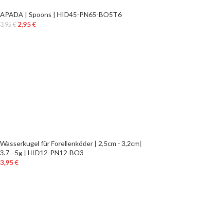
APADA | Spoons | HID45-PN65-BO5T6
2,95
€
3,95
€
Wasserkugel für Forellenköder | 2,5cm - 3,2cm|
3.7 - 5g | HID12-PN12-BO3
3,95
€