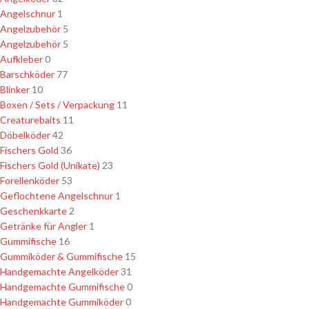
Angelschnur
1
Angelzubehör
5
Angelzubehör
5
Aufkleber
0
Barschköder
77
Blinker
10
Boxen / Sets / Verpackung
11
Creaturebaits
11
Döbelköder
42
Fischers Gold
36
Fischers Gold (Unikate)
23
Forellenköder
53
Geflochtene Angelschnur
1
Geschenkkarte
2
Getränke für Angler
1
Gummifische
16
Gummiköder & Gummifische
15
Handgemachte Angelköder
31
Handgemachte Gummifische
0
Handgemachte Gummiköder
0