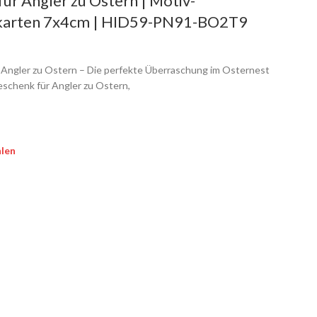
ür Angler zu Ostern | Motiv-
karten 7x4cm | HID59-PN91-BO2T9
 Angler zu Ostern – Die perfekte Überraschung im Osternest
eschenk für Angler zu Ostern,
len