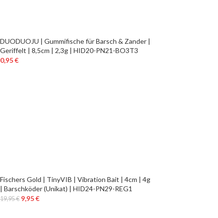
DUODUOJU | Gummifische für Barsch & Zander |
Geriffelt | 8,5cm | 2,3g | HID20-PN21-BO3T3
0,95
€
Fischers Gold | TinyVIB | Vibration Bait | 4cm | 4g
| Barschköder (Unikat) | HID24-PN29-REG1
9,95
€
19,95
€