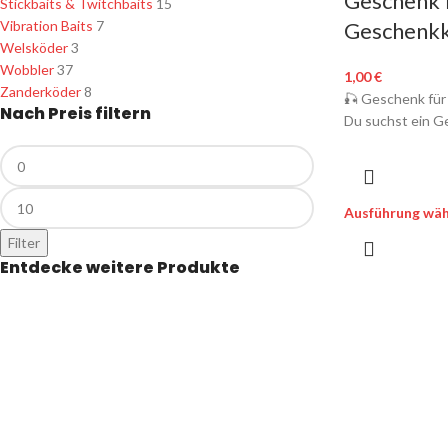
Geschenk f
Stickbaits & Twitchbaits
15
Geschenk
Vibration Baits
7
Welsköder
3
Wobbler
37
1,00
€
Zanderköder
8
🎣 Geschenk für
Nach Preis filtern
Du suchst ein G
Ausführung wäh
Filter
Entdecke weitere Produkte