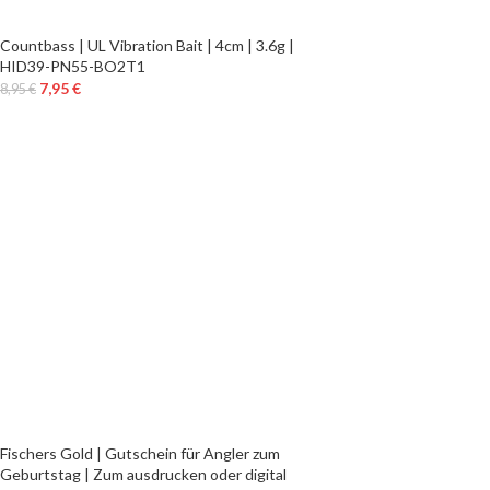
Countbass | UL Vibration Bait | 4cm | 3.6g |
HID39-PN55-BO2T1
7,95
€
8,95
€
Fischers Gold | Gutschein für Angler zum
Geburtstag | Zum ausdrucken oder digital