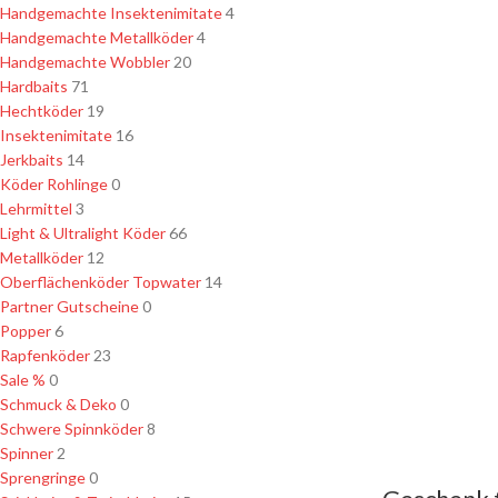
Handgemachte Insektenimitate
4
Handgemachte Metallköder
4
Handgemachte Wobbler
20
Hardbaits
71
Hechtköder
19
Insektenimitate
16
Jerkbaits
14
Köder Rohlinge
0
Lehrmittel
3
Light & Ultralight Köder
66
Metallköder
12
Oberflächenköder Topwater
14
Partner Gutscheine
0
Popper
6
Rapfenköder
23
Sale %
0
Schmuck & Deko
0
Schwere Spinnköder
8
Spinner
2
Sprengringe
0