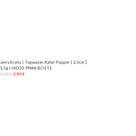
Jerry Ershu | Topwater Käfer Popper | 2,3cm |
1,5g | HID33-PN46-BO1T1
5,95
€
14,95
€