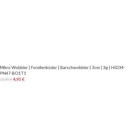
Mikro Wobbler | Forellenköder | Barschwobbler | 3cm | 3g | HID34-
PN47-BO1T1
4,95
€
10,95
€