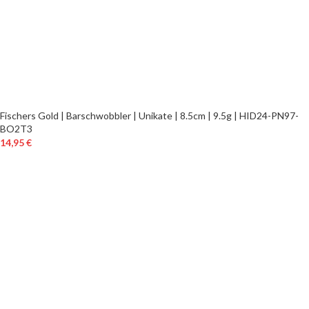
Fischers Gold | Barschwobbler | Unikate | 8.5cm | 9.5g | HID24-PN97-
BO2T3
14,95
€