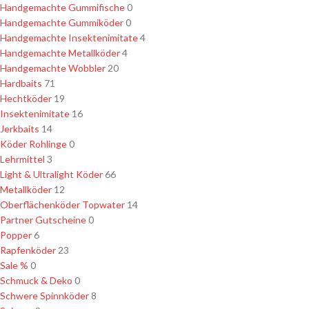
Handgemachte Gummifische
0
Handgemachte Gummiköder
0
Handgemachte Insektenimitate
4
Handgemachte Metallköder
4
Handgemachte Wobbler
20
Hardbaits
71
Hechtköder
19
Insektenimitate
16
Jerkbaits
14
Köder Rohlinge
0
Lehrmittel
3
Light & Ultralight Köder
66
Metallköder
12
Oberflächenköder Topwater
14
Partner Gutscheine
0
Popper
6
Rapfenköder
23
Sale %
0
Schmuck & Deko
0
Schwere Spinnköder
8