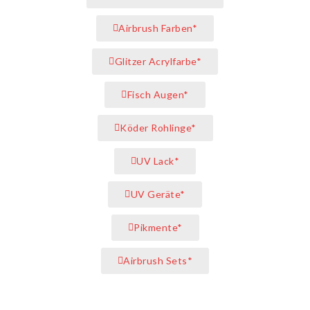
Airbrush Farben*
Glitzer Acrylfarbe*
Fisch Augen*
Köder Rohlinge*
UV Lack*
UV Geräte*
Pikmente*
Airbrush Sets*