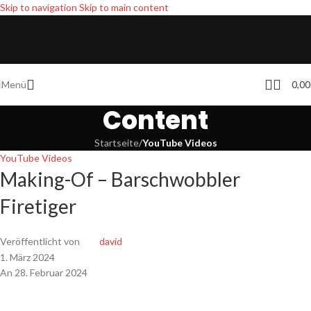
Skip to navigation
Skip to main content
Menü
0,0
Content
Startseite
/
YouTube Videos
YouTube Videos
Making-Of – Barschwobbler
Firetiger
Veröffentlicht von
david
1. März 2024
An 28. Februar 2024