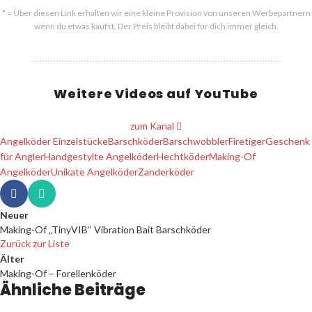
* = Über diesen Link erhalten wir eine kleine Provision von unseren Werbepartnern
wenn du etwas kaufst. Der Preis bleibt dabei für dich immer gleich.
Weitere Videos auf YouTube
zum Kanal
Angelköder Einzelstücke
Barschköder
Barschwobbler
Firetiger
Geschenk
für Angler
Handgestylte Angelköder
Hechtköder
Making-Of
Angelköder
Unikate Angelköder
Zanderköder
Neuer
Making-Of „TinyVIB“ Vibration Bait Barschköder
Zurück zur Liste
Älter
Making-Of – Forellenköder
Ähnliche Beiträge