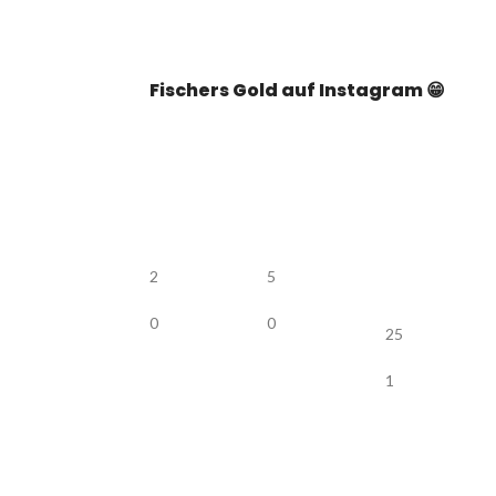
Fischers Gold auf Instagram 😁
2
5
0
0
25
1