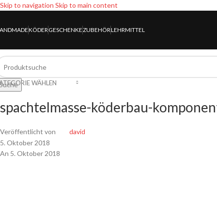
Skip to navigation
Skip to main content
ANDMADE
KÖDER
GESCHENKE
ZUBEHÖR
LEHRMITTEL
ATEGORIE WÄHLEN
Suche
spachtelmasse-köderbau-komponen
Veröffentlicht von
david
5. Oktober 2018
An 5. Oktober 2018