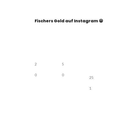
Fischers Gold auf Instagram 😁
2
5
0
0
25
1