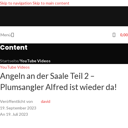
Skip to navigation
Skip to main content
Menü
0,0
Content
Startseite
/
YouTube Videos
YouTube Videos
Angeln an der Saale Teil 2 –
Plumsangler Alfred ist wieder da!
Veröffentlicht von
david
19. September 2023
An 19. Juli 2023