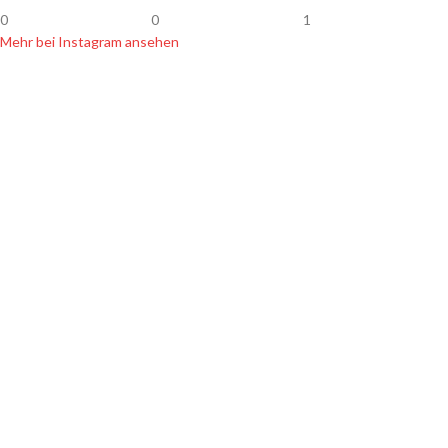
0
0
1
Mehr bei Instagram ansehen
SHOP INFOS
Zahlung & Versand
Widerrufsbelehrung
Datenschutz
Hersteller & Händler
Newsletter
AGB
Kontakt
Impressum
SORTIMENT
Handgemachte Köder
Leichte Angelköder
Allround Angelköder
Schwere Angelköder