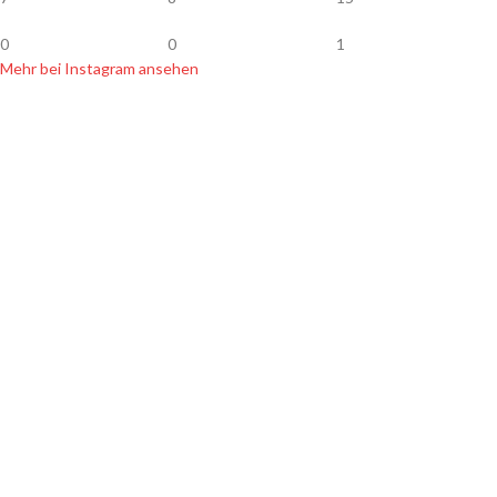
0
0
1
Mehr bei Instagram ansehen
SHOP INFOS
Zahlung & Versand
Widerrufsbelehrung
Datenschutz
Hersteller & Händler
Newsletter
AGB
Kontakt
Impressum
SORTIMENT
Handgemachte Köder
Leichte Angelköder
Allround Angelköder