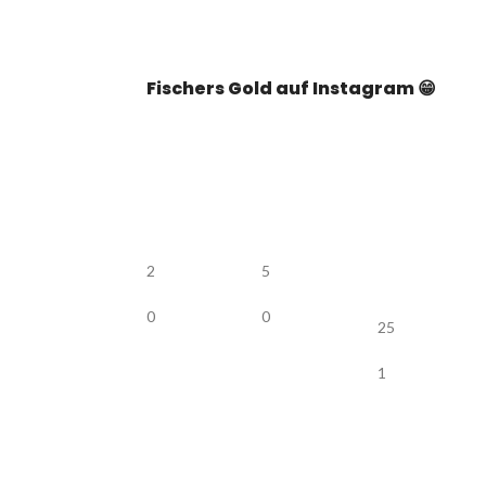
Fischers Gold auf Instagram 😁
2
5
0
0
25
1