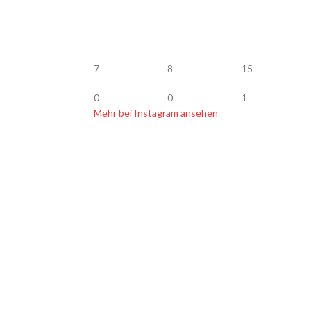
7
8
15
0
0
1
Mehr bei Instagram ansehen
BLOG
op Köder Jerkbait
Vertrag widerrufen
 Bachforellen fangen
onruten Empfehlung
r glasklar lackieren
elmasse für Kunstköder