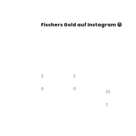
Fischers Gold auf Instagram 😁
2
5
0
0
25
1