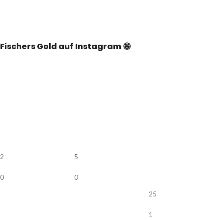
Fischers Gold auf Instagram 😁
2
5
0
0
25
1