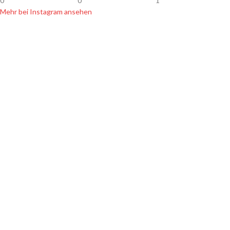
0
0
1
Mehr bei Instagram ansehen
SHOP INFOS
Zahlung & Versand
Widerrufsbelehrung
Datenschutz
Hersteller & Händler
Newsletter
AGB
Kontakt
Impressum
SORTIMENT
Handgemachte Köder
Leichte Angelköder
Allround Angelköder
Schwere Angelköder
Hardbaits