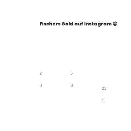
Fischers Gold auf Instagram 😁
2
5
0
0
25
1