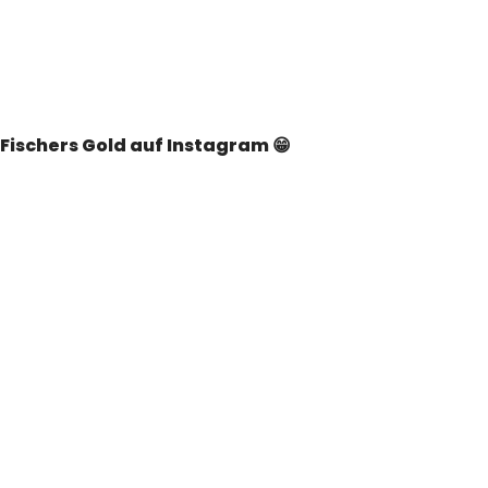
Fischers Gold auf Instagram 😁
2
5
0
0
25