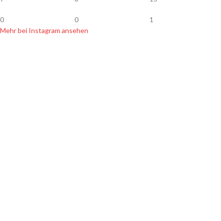
0
0
1
Mehr bei Instagram ansehen
SHOP INFOS
Zahlung & Versand
Widerrufsbelehrung
Datenschutz
Hersteller & Händler
Newsletter
AGB
Kontakt
Impressum
SORTIMENT
Handgemachte Köder
Leichte Angelköder
Allround Angelköder