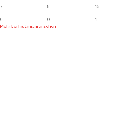
7
8
15
0
0
1
Mehr bei Instagram ansehen
SHOP INFOS
Zahlung & Versand
Widerrufsbelehrung
Datenschutz
Hersteller & Händler
Newsletter
AGB
Kontakt
Impressum
SORTIMENT
Handgemachte Köder
Leichte Angelköder