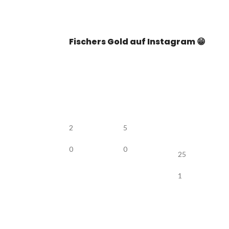
Fischers Gold auf Instagram 😁
2
5
0
0
25
1