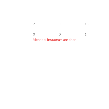
7
8
15
0
0
1
Mehr bei Instagram ansehen
BLOG
op Köder Jerkbait
Vertrag widerrufen
 Bachforellen fangen
onruten Empfehlung
r glasklar lackieren
elmasse für Kunstköder