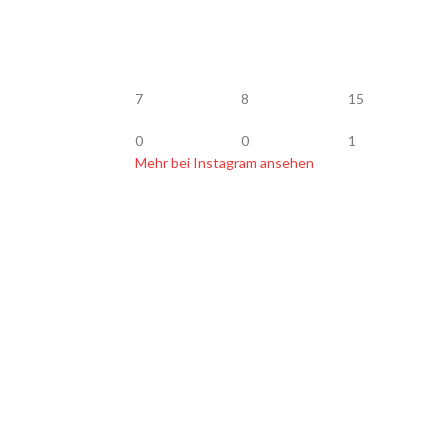
7
8
15
0
0
1
Mehr bei Instagram ansehen
BLOG
op Köder Jerkbait
Vertrag widerrufen
 Bachforellen fangen
onruten Empfehlung
r glasklar lackieren
elmasse für Kunstköder