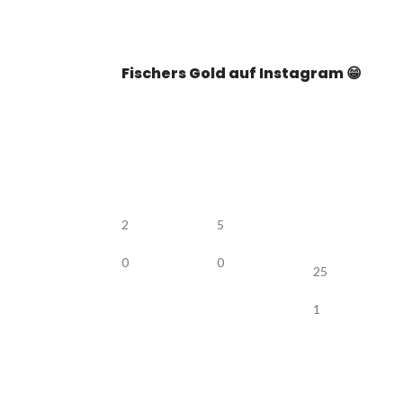
Fischers Gold auf Instagram 😁
2
5
0
0
25
1