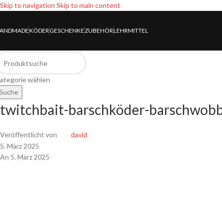
Skip to navigation
Skip to main content
ANDMADE
KÖDER
GESCHENKE
ZUBEHÖR
LEHRMITTEL
ategorie wählen
Suche
twitchbait-barschköder-barschwobbl
Veröffentlicht von
david
5. März 2025
An 5. März 2025