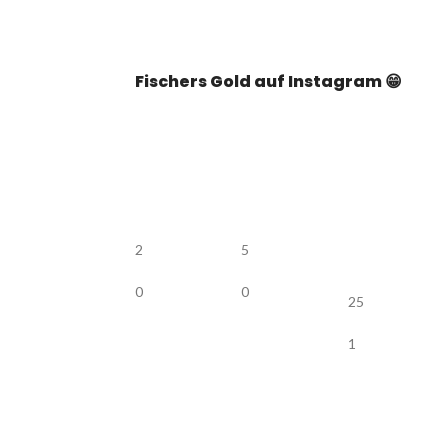
Fischers Gold auf Instagram 😁
2
5
0
0
25
1