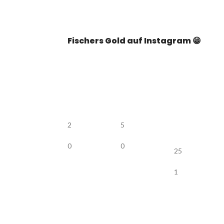
Fischers Gold auf Instagram 😁
2
5
0
0
25
1