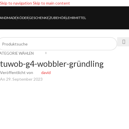
Skip to navigation
Skip to main content
ANDMADE
KÖDER
GESCHENKE
ZUBEHÖR
LEHRMITTEL
ATEGORIE WÄHLEN
tuwob-g4-wobbler-gründling
Veröffentlicht von
david
An 29. September 2023