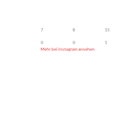
7
8
15
0
0
1
Mehr bei Instagram ansehen
BLOG
op Köder Jerkbait
Vertrag widerrufen
 Bachforellen fangen
onruten Empfehlung
r glasklar lackieren
elmasse für Kunstköder