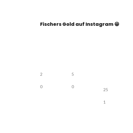
Fischers Gold auf Instagram 😁
2
5
0
0
25
1