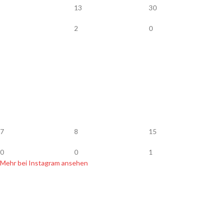
13
30
2
0
7
8
15
0
0
1
Mehr bei Instagram ansehen
SHOP INFOS
Zahlung & Versand
Widerrufsbelehrung