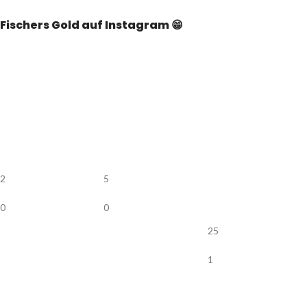
Fischers Gold auf Instagram 😁
2
5
0
0
25
1