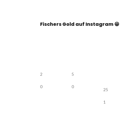
Fischers Gold auf Instagram 😁
2
5
0
0
25
1