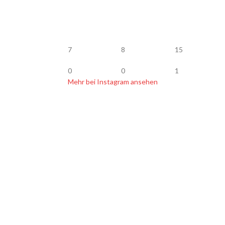
7
8
15
0
0
1
Mehr bei Instagram ansehen
BLOG
op Köder Jerkbait
Vertrag widerrufen
 Bachforellen fangen
onruten Empfehlung
r glasklar lackieren
elmasse für Kunstköder