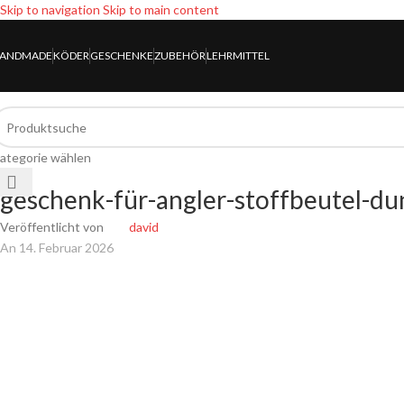
Skip to navigation
Skip to main content
ANDMADE
KÖDER
GESCHENKE
ZUBEHÖR
LEHRMITTEL
ategorie wählen
geschenk-für-angler-stoffbeutel-du
Veröffentlicht von
david
An 14. Februar 2026