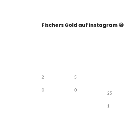
Fischers Gold auf Instagram 😁
2
5
0
0
25
1